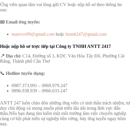
Ứng viên quan tâm vui lòng gửi CV hoặc nộp hồ sơ theo thông tin
sau:
📧 Email ứng tuyển:
tuanvov89@gmail.com
hoặc
hrantt247@gmail.com
Hoặc nộp hồ sơ trực tiếp tại Công ty TNHH ANTT 2417
📍 Địa chỉ:
C14, Đường số 3, KDC Văn Hóa Tây Đô, Phường Cái
Răng, Thành phố Cần Thơ
📞 Hotline tuyển dụng:
0987.373.991 – 0969.979.247
0896.938.939 – 0966.633.247
ANTT 247 luôn chào đón những ứng viên có tinh thần trách nhiệm, tư
duy chủ động và mong muốn phát triển lâu dài trong lĩnh vực đấu
thầu.Nếu bạn đang tìm kiếm một môi trường làm việc chuyên nghiệp
cùng cơ hội phát triển sự nghiệp bền vững, hãy ứng tuyển ngay hôm
nay.