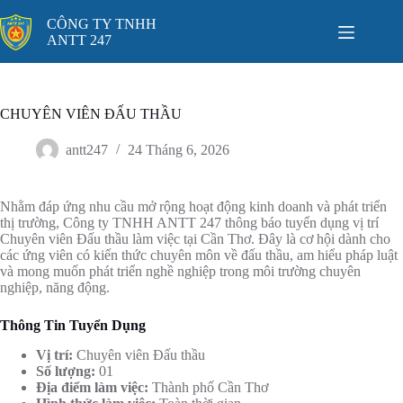
Chuyển
đến
CÔNG TY TNHH
phần
ANTT 247
nội
dung
CHUYÊN VIÊN ĐẤU THẦU
antt247
24 Tháng 6, 2026
Nhằm đáp ứng nhu cầu mở rộng hoạt động kinh doanh và phát triển
thị trường, Công ty TNHH ANTT 247 thông báo tuyển dụng vị trí
Chuyên viên Đấu thầu làm việc tại Cần Thơ. Đây là cơ hội dành cho
các ứng viên có kiến thức chuyên môn về đấu thầu, am hiểu pháp luật
và mong muốn phát triển nghề nghiệp trong môi trường chuyên
nghiệp, năng động.
Thông Tin Tuyển Dụng
Vị trí:
Chuyên viên Đấu thầu
Số lượng:
01
Địa điểm làm việc:
Thành phố Cần Thơ