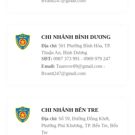
Bvantt247@gmail.com
CHI NHÁNH BÌNH DƯƠNG
Địa chỉ:
501 Phường Bình Hòa, TP.
Thuận An, Bình Dương
SĐT:
0987 373 991 - 0969 979 247
Email:
Tuanvov89@gmail.com -
Bvantt247@gmail.com
CHI NHÁNH BẾN TRE
Địa chỉ:
Số 59, Đường Đồng Khởi,
Phường Phú Khương, TP. Bến Tre, Bến
Tre