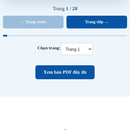
Trang
1
/
28
← Trang trước
Trang tiếp →
Chọn trang:
Xem bản PDF đầy đủ