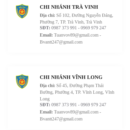
CHI NHÁNH TRÀ VINH
Địa chỉ:
Số 102, Đường Nguyễn Đáng,
Phường 7, TP. Trà Vinh, Trà Vinh
SĐT:
0987 373 991 - 0969 979 247
Email:
Tuanvov89@gmail.com -
Bvantt247@gmail.com
CHI NHÁNH VĨNH LONG
Địa chỉ:
Số 45, Đường Phạm Thái
Bường, Phường 4, TP. Vĩnh Long, Vĩnh
Long
SĐT:
0987 373 991 - 0969 979 247
Email:
Tuanvov89@gmail.com -
Bvantt247@gmail.com