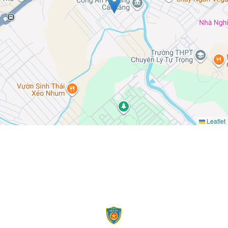
Leaflet