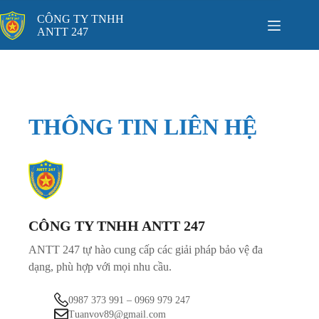
Chuyển
đến
CÔNG TY TNHH
phần
ANTT 247
nội
dung
THÔNG TIN LIÊN HỆ
CÔNG TY TNHH ANTT 247
ANTT 247 tự hào cung cấp các giải pháp bảo vệ đa
dạng, phù hợp với mọi nhu cầu.
0987 373 991 – 0969 979 247
Tuanvov89@gmail.com