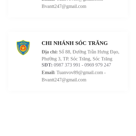
Bvantt247@gmail.com
CHI NHÁNH SÓC TRĂNG
Địa chỉ:
Số 88, Đường Trần Hưng Đạo,
Phường 3, TP. Sóc Trăng, Sóc Trăng
SĐT:
0987 373 991 - 0969 979 247
Email:
Tuanvov89@gmail.com -
Bvantt247@gmail.com