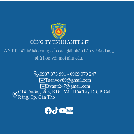
CÔNG TY TNHH ANTT 247
ANTT 247 tự hào cung cấp các giải pháp bảo vệ đa dạng,
phù hợp với mọi nhu cầu.
0987 373 991 - 0969 979 247
Tuanvov89@gmail.com
Bvantt247@gmail.com
C14 Đường số 3, KDC Văn Hóa Tây Đô, P. Cái
Răng, Tp. Cần Thơ