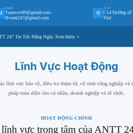
Email
Vị trí
Tuanvov89@gmail.com -
C14 Đường số 
Bvantt247@gmail.com
Thơ
TT 247
Tin Tức Hằng Ngày
Xem thêm
Lĩnh Vực Hoạt Động
 lĩnh vực bảo vệ, điều tra thám tử, vệ sinh công nghiệp và 
pháp toàn diện cho cá nhân, doanh nghiệp và tổ chức.
HOẠT ĐỘNG CHÍNH
 lĩnh vực trọng tâm của ANTT 2