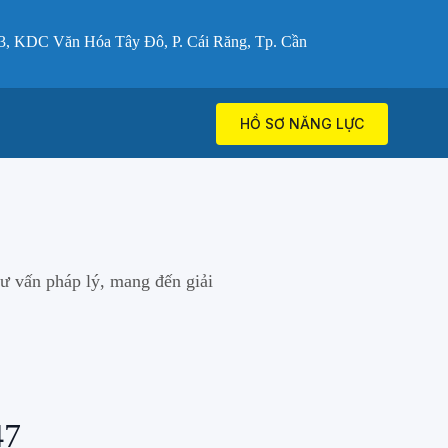
3, KDC Văn Hóa Tây Đô, P. Cái Răng, Tp. Cần
HỒ SƠ NĂNG LỰC
tư vấn pháp lý, mang đến giải
47