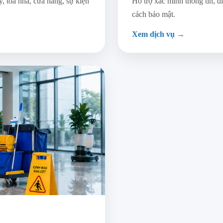
 tòa nhà, cửa hàng, sự kiện
Hỗ trợ xác minh thông tin, đ
cách bảo mật.
Xem dịch vụ →